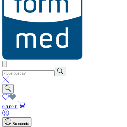
0
0,00 €
Su cuenta