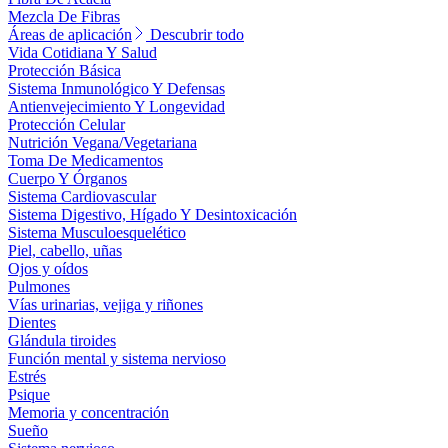
Mezcla De Fibras
Áreas de aplicación
Descubrir todo
Vida Cotidiana Y Salud
Protección Básica
Sistema Inmunológico Y Defensas
Antienvejecimiento Y Longevidad
Protección Celular
Nutrición Vegana/Vegetariana
Toma De Medicamentos
Cuerpo Y Órganos
Sistema Cardiovascular
Sistema Digestivo, Hígado Y Desintoxicación
Sistema Musculoesquelético
Piel, cabello, uñas
Ojos y oídos
Pulmones
Vías urinarias, vejiga y riñones
Dientes
Glándula tiroides
Función mental y sistema nervioso
Estrés
Psique
Memoria y concentración
Sueño