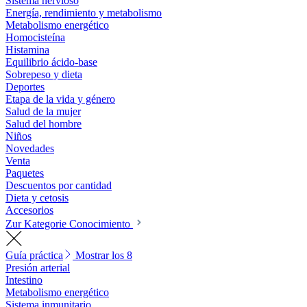
Sistema nervioso
Energía, rendimiento y metabolismo
Metabolismo energético
Homocisteína
Histamina
Equilibrio ácido-base
Sobrepeso y dieta
Deportes
Etapa de la vida y género
Salud de la mujer
Salud del hombre
Niños
Novedades
Venta
Paquetes
Descuentos por cantidad
Dieta y cetosis
Accesorios
Zur Kategorie Conocimiento
Guía práctica
Mostrar los 8
Presión arterial
Intestino
Metabolismo energético
Sistema inmunitario