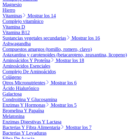
Magnesio
Hierro
Vitaminas
Mostrar los 14
Complejo vitamínico
Vitamina D
Vitamina B12
Sustancias vegetales secundarias
Mostrar los 16
Ashwagandha
Compuestos amargos (tomillo, romero, clavo)
Astaxantina y carotenoides (betacaroteno, zeaxantina, licopeno)
Aminoácidos Y Proteína
Mostrar los 18
Aminoácidos Esenciales
Complejo De Aminoácidos
Colágeno
Otros Micronutrientes
Mostrar los 6
Ácido Hialurónico
Galactosa
Condroitina Y Glucosamina
Enzimas Y Hormonas
Mostrar los 5
Bromelina Y Papaína
Melatonina
Enzimas Digestivas Y Lactasa
Bacterias Y Fibra Alimentaria
Mostrar los 7
Bacterias Y Levaduras
Fibra De Acacia