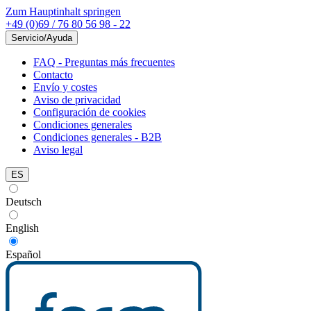
Zum Hauptinhalt springen
+49 (0)69 / 76 80 56 98 - 22
Servicio/Ayuda
FAQ - Preguntas más frecuentes
Contacto
Envío y costes
Aviso de privacidad
Configuración de cookies
Condiciones generales
Condiciones generales - B2B
Aviso legal
ES
Deutsch
English
Español