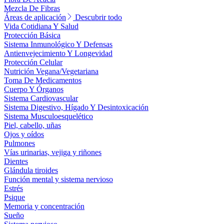
Mezcla De Fibras
Áreas de aplicación
Descubrir todo
Vida Cotidiana Y Salud
Protección Básica
Sistema Inmunológico Y Defensas
Antienvejecimiento Y Longevidad
Protección Celular
Nutrición Vegana/Vegetariana
Toma De Medicamentos
Cuerpo Y Órganos
Sistema Cardiovascular
Sistema Digestivo, Hígado Y Desintoxicación
Sistema Musculoesquelético
Piel, cabello, uñas
Ojos y oídos
Pulmones
Vías urinarias, vejiga y riñones
Dientes
Glándula tiroides
Función mental y sistema nervioso
Estrés
Psique
Memoria y concentración
Sueño