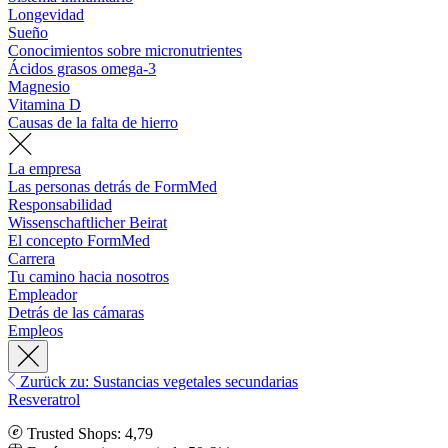
Longevidad
Sueño
Conocimientos sobre micronutrientes
Ácidos grasos omega-3
Magnesio
Vitamina D
Causas de la falta de hierro
La empresa
Las personas detrás de FormMed
Responsabilidad
Wissenschaftlicher Beirat
El concepto FormMed
Carrera
Tu camino hacia nosotros
Empleador
Detrás de las cámaras
Empleos
Zurück zu: Sustancias vegetales secundarias
Resveratrol
Trusted Shops: 4,79