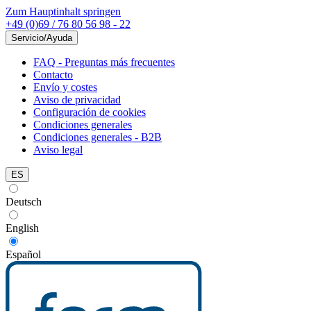
Zum Hauptinhalt springen
+49 (0)69 / 76 80 56 98 - 22
Servicio/Ayuda
FAQ - Preguntas más frecuentes
Contacto
Envío y costes
Aviso de privacidad
Configuración de cookies
Condiciones generales
Condiciones generales - B2B
Aviso legal
ES
Deutsch
English
Español