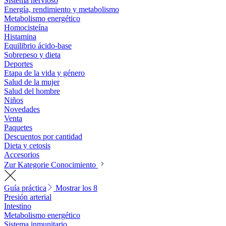
Sistema nervioso
Energía, rendimiento y metabolismo
Metabolismo energético
Homocisteína
Histamina
Equilibrio ácido-base
Sobrepeso y dieta
Deportes
Etapa de la vida y género
Salud de la mujer
Salud del hombre
Niños
Novedades
Venta
Paquetes
Descuentos por cantidad
Dieta y cetosis
Accesorios
Zur Kategorie Conocimiento
Guía práctica
Mostrar los 8
Presión arterial
Intestino
Metabolismo energético
Sistema inmunitario