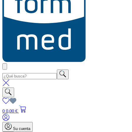
0
0,00 €
Su cuenta