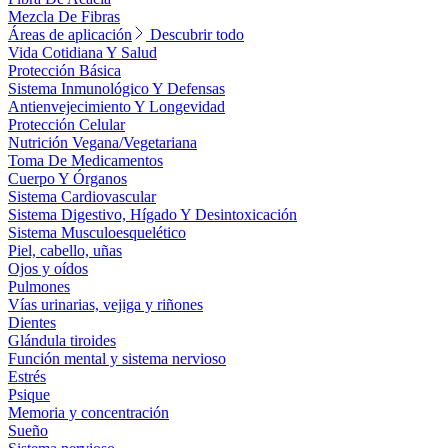
Mezcla De Fibras
Áreas de aplicación
Descubrir todo
Vida Cotidiana Y Salud
Protección Básica
Sistema Inmunológico Y Defensas
Antienvejecimiento Y Longevidad
Protección Celular
Nutrición Vegana/Vegetariana
Toma De Medicamentos
Cuerpo Y Órganos
Sistema Cardiovascular
Sistema Digestivo, Hígado Y Desintoxicación
Sistema Musculoesquelético
Piel, cabello, uñas
Ojos y oídos
Pulmones
Vías urinarias, vejiga y riñones
Dientes
Glándula tiroides
Función mental y sistema nervioso
Estrés
Psique
Memoria y concentración
Sueño