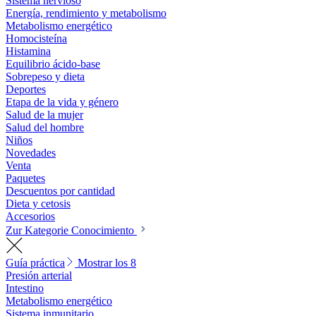
Sistema nervioso
Energía, rendimiento y metabolismo
Metabolismo energético
Homocisteína
Histamina
Equilibrio ácido-base
Sobrepeso y dieta
Deportes
Etapa de la vida y género
Salud de la mujer
Salud del hombre
Niños
Novedades
Venta
Paquetes
Descuentos por cantidad
Dieta y cetosis
Accesorios
Zur Kategorie Conocimiento
Guía práctica
Mostrar los 8
Presión arterial
Intestino
Metabolismo energético
Sistema inmunitario