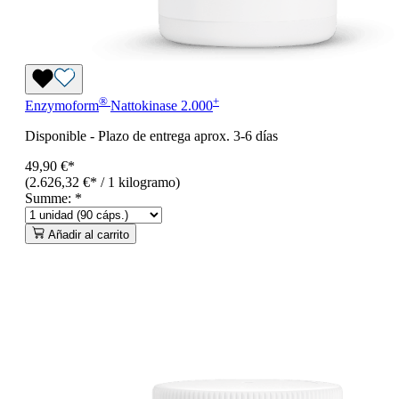
®
+
Enzymoform
Nattokinase 2.000
Disponible
-
Plazo de entrega aprox. 3-6 días
49,90 €*
(2.626,32 €* / 1 kilogramo)
Summe:
*
Añadir al carrito