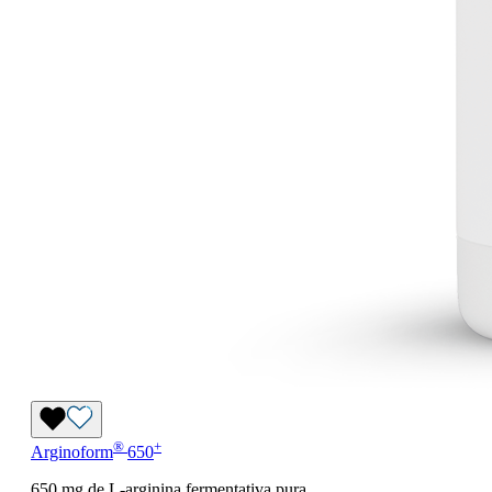
®
+
Arginoform
650
650 mg de L-arginina fermentativa pura