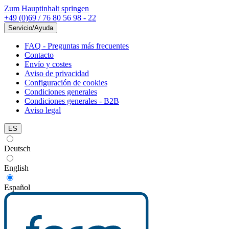
Zum Hauptinhalt springen
+49 (0)69 / 76 80 56 98 - 22
Servicio/Ayuda
FAQ - Preguntas más frecuentes
Contacto
Envío y costes
Aviso de privacidad
Configuración de cookies
Condiciones generales
Condiciones generales - B2B
Aviso legal
ES
Deutsch
English
Español