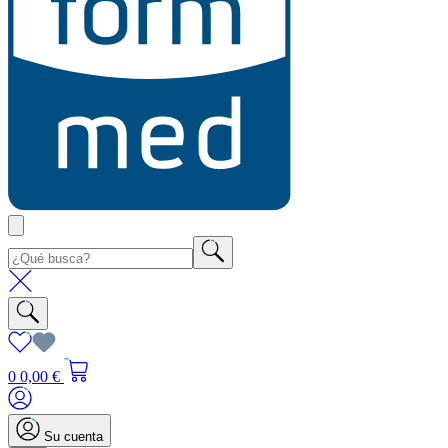
0
0,00 €
Su cuenta