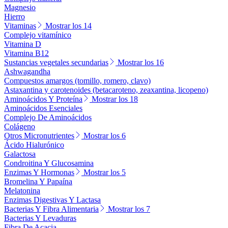
Magnesio
Hierro
Vitaminas
Mostrar los 14
Complejo vitamínico
Vitamina D
Vitamina B12
Sustancias vegetales secundarias
Mostrar los 16
Ashwagandha
Compuestos amargos (tomillo, romero, clavo)
Astaxantina y carotenoides (betacaroteno, zeaxantina, licopeno)
Aminoácidos Y Proteína
Mostrar los 18
Aminoácidos Esenciales
Complejo De Aminoácidos
Colágeno
Otros Micronutrientes
Mostrar los 6
Ácido Hialurónico
Galactosa
Condroitina Y Glucosamina
Enzimas Y Hormonas
Mostrar los 5
Bromelina Y Papaína
Melatonina
Enzimas Digestivas Y Lactasa
Bacterias Y Fibra Alimentaria
Mostrar los 7
Bacterias Y Levaduras
Fibra De Acacia