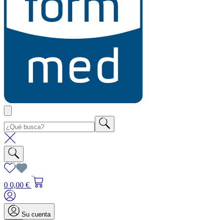
0
0,00 €
Su cuenta