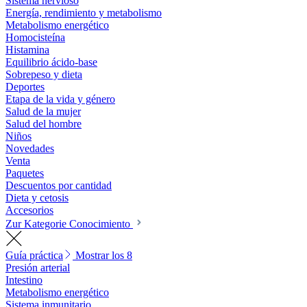
Sistema nervioso
Energía, rendimiento y metabolismo
Metabolismo energético
Homocisteína
Histamina
Equilibrio ácido-base
Sobrepeso y dieta
Deportes
Etapa de la vida y género
Salud de la mujer
Salud del hombre
Niños
Novedades
Venta
Paquetes
Descuentos por cantidad
Dieta y cetosis
Accesorios
Zur Kategorie Conocimiento
Guía práctica
Mostrar los 8
Presión arterial
Intestino
Metabolismo energético
Sistema inmunitario