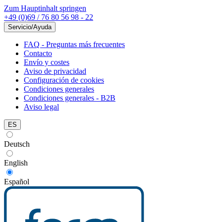
Zum Hauptinhalt springen
+49 (0)69 / 76 80 56 98 - 22
Servicio/Ayuda
FAQ - Preguntas más frecuentes
Contacto
Envío y costes
Aviso de privacidad
Configuración de cookies
Condiciones generales
Condiciones generales - B2B
Aviso legal
ES
Deutsch
English
Español