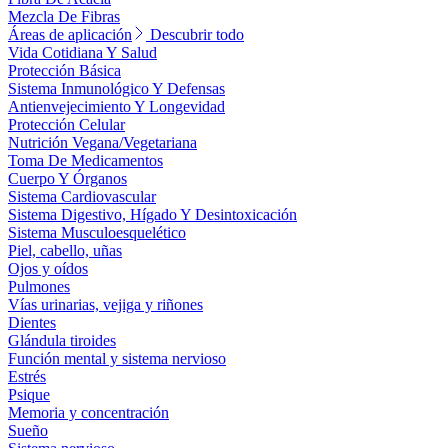
Mezcla De Fibras
Áreas de aplicación
Descubrir todo
Vida Cotidiana Y Salud
Protección Básica
Sistema Inmunológico Y Defensas
Antienvejecimiento Y Longevidad
Protección Celular
Nutrición Vegana/Vegetariana
Toma De Medicamentos
Cuerpo Y Órganos
Sistema Cardiovascular
Sistema Digestivo, Hígado Y Desintoxicación
Sistema Musculoesquelético
Piel, cabello, uñas
Ojos y oídos
Pulmones
Vías urinarias, vejiga y riñones
Dientes
Glándula tiroides
Función mental y sistema nervioso
Estrés
Psique
Memoria y concentración
Sueño