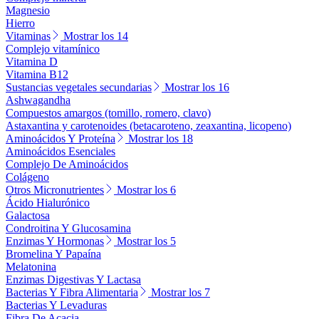
Magnesio
Hierro
Vitaminas
Mostrar los 14
Complejo vitamínico
Vitamina D
Vitamina B12
Sustancias vegetales secundarias
Mostrar los 16
Ashwagandha
Compuestos amargos (tomillo, romero, clavo)
Astaxantina y carotenoides (betacaroteno, zeaxantina, licopeno)
Aminoácidos Y Proteína
Mostrar los 18
Aminoácidos Esenciales
Complejo De Aminoácidos
Colágeno
Otros Micronutrientes
Mostrar los 6
Ácido Hialurónico
Galactosa
Condroitina Y Glucosamina
Enzimas Y Hormonas
Mostrar los 5
Bromelina Y Papaína
Melatonina
Enzimas Digestivas Y Lactasa
Bacterias Y Fibra Alimentaria
Mostrar los 7
Bacterias Y Levaduras
Fibra De Acacia